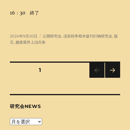
16：30 終了
投
タ
2024年9月20日
公開研究会
,
戊辰戦争期木版刊行物研究会
,
版
稿
グ
元
,
越後屋井上治兵衛
日:
投
固定ページ
1
次の
稿
ペー
ジ
の
研究会NEWS
ペ
研
ー
究