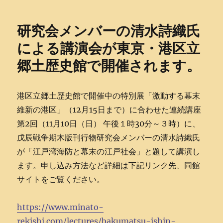
日:
研究会メンバーの清水詩織氏
による講演会が東京・港区立
郷土歴史館で開催されます。
港区立郷土歴史館で開催中の特別展「激動する幕末
維新の港区」（12月15日まで）に合わせた連続講座
第2回（11月10日（日） 午後１時30分～３時）に、
戊辰戦争期木版刊行物研究会メンバーの清水詩織氏
が「江戸湾海防と幕末の江戸社会」と題して講演し
ます。申し込み方法など詳細は下記リンク先、同館
サイトをご覧ください。
https://www.minato-
rekishi.com/lectures/bakumatsu-ishin-