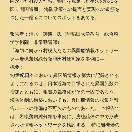
向かった村役人たち、鎖国を規定した祖法の転換を
図り開国通商、 海防政策への提言と実現への道筋を
つけた一儒者についてスポットをあてる。
報告者：清水 詩織 氏（早稲田大学教育・総合科
学学術院 非常勤講師）
「海防に向かう村役人たちの異国船情報ネットワー
ク―岩槻藩房総分領和田村庄司家を事例に―」
概要：
19世紀日本において異国船情報が膨大に記録される
ようになるのは、日本近海で目撃された異国船数の
増加とともに、報告の義務化がその一因であろう。
海防体制の構築においても、異国船情報の収集と報
告ルートの整備は不可欠のものであった。 本報告で
は、岩槻藩房総分領を事例に、房総諸藩の中で形成
された情報ネットワークを検討する。 特に岩槻藩の