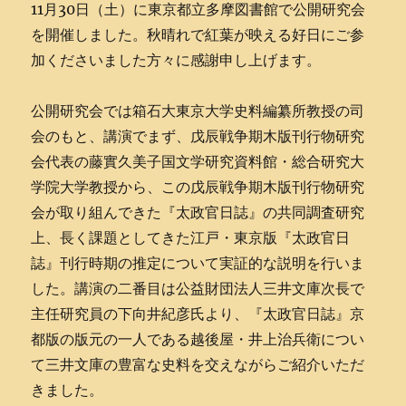
11月30日（土）に東京都立多摩図書館で公開研究会
を開催しました。秋晴れで紅葉が映える好日にご参
加くださいました方々に感謝申し上げます。
公開研究会では箱石大東京大学史料編纂所教授の司
会のもと、講演でまず、戊辰戦争期木版刊行物研究
会代表の藤實久美子国文学研究資料館・総合研究大
学院大学教授から、この戊辰戦争期木版刊行物研究
会が取り組んできた『太政官日誌』の共同調査研究
上、長く課題としてきた江戸・東京版『太政官日
誌』刊行時期の推定について実証的な説明を行いま
した。講演の二番目は公益財団法人三井文庫次長で
主任研究員の下向井紀彦氏より、『太政官日誌』京
都版の版元の一人である越後屋・井上治兵衛につい
て三井文庫の豊富な史料を交えながらご紹介いただ
きました。