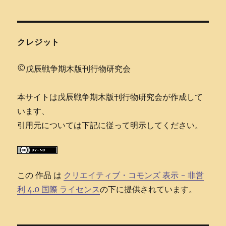
会
ジ
news
送
クレジット
り
©戊辰戦争期木版刊行物研究会
本サイトは戊辰戦争期木版刊行物研究会が作成して
います、
引用元については下記に従って明示してください。
この 作品 は
クリエイティブ・コモンズ 表示 - 非営
利 4.0 国際 ライセンス
の下に提供されています。