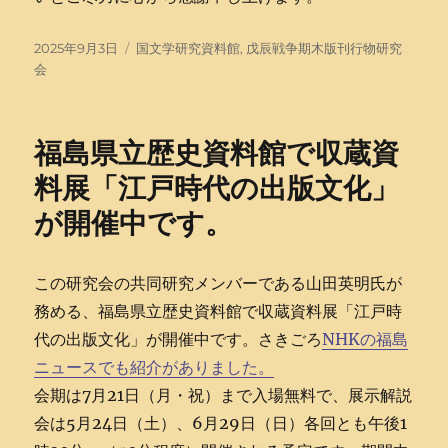
投
タ
2025年9月3日
国文学研究資料館
,
戊辰戦争期木版刊行物研究
稿
グ
会
日:
福島県立歴史資料館で収蔵資
料展「江戸時代の出版文化」
が開催中です。
この研究会の共同研究メンバーである山田英明氏が
務める、福島県立歴史資料館で収蔵資料展「江戸時
代の出版文化」が開催中です。さきごろ
NHKの福島
ニュースでも紹介がありました。
会期は7月21日（月・祝）まで入場無料で、展示解説
会は5月24日（土）、6月29日（日）各回とも午後1