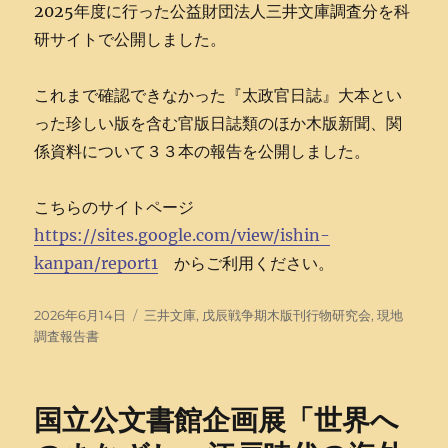
2025年度に行った公益財団法人三井文庫調査分を科
研サイトで公開しました。
これまで確認できなかった『太政官日誌』大本とい
った珍しい版を含む官版日誌類のほか木版新聞、関
係資料について３３本の報告を公開しました。
こちらのサイトページ
https://sites.google.com/view/ishin-
kanpan/report1
からご利用ください。
投
タ
2026年6月14日
三井文庫
,
戊辰戦争期木版刊行物研究会
,
現地
稿
グ
調査報告書
日:
国立公文書館企画展「世界へ