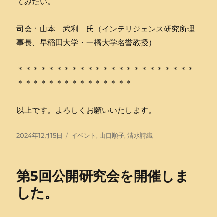
てみたい。
司会：山本 武利 氏（インテリジェンス研究所理
事長、早稲田大学・一橋大学名誉教授）
＊＊＊＊＊＊＊＊＊＊＊＊＊＊＊＊＊＊＊＊＊＊＊
＊＊＊＊＊＊＊＊＊＊＊＊＊＊＊
以上です。よろしくお願いいたします。
投
タ
2024年12月15日
イベント
,
山口順子
,
清水詩織
稿
グ
日:
第5回公開研究会を開催しま
した。