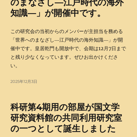
のまなざし―江戸時代の海外
知識―」が開催中です。
この研究会の当初からのメンバーが主担当を務める
「世界へのまなざし―
江戸時代の海外知識―」が開
催中です。皇居乾門も開放中で、会期は12月7日まで
と残り少なくなっています。ぜひお出かけくださ
い。
投
2025年12月3日
稿
日:
科研第4期用の部屋が国文学
研究資料館の共同利用研究室
の一つとして誕生しました