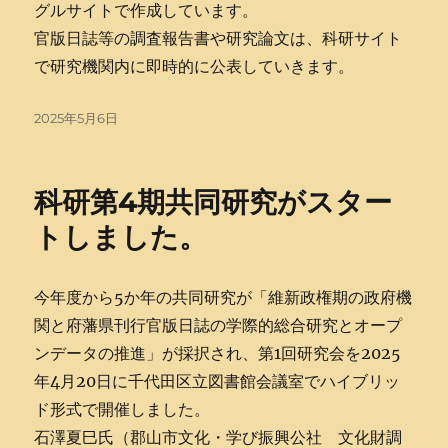
グルサイトで作成しています。
官版日誌等の調査報告書や研究論文は、科研サイト
で研究機関内に即時的に公表していきます。
投
2025年5月6日
稿
日:
科研第4期共同研究がスター
トしました。
今年度から5か年の共同研究が「維新政権期の政府機
関と府藩県刊行官版日誌の学際的総合研究とオープ
ンデータの推進」が採択され、第1回研究会を2025
年4月20日に千代田区立図書館会議室でハイブリッ
ド形式で開催しました。
石澤夏巳氏（郡山市文化・学び振興公社 文化財調