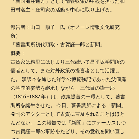
「異国船注進方」として情報収集の中核を担った和
田村名主・庄司家の活動を中心に取り上げる。
報告者：山口 順子 氏（オノーレ情報文化研究
所）
「蕃書調所初代頭取・古賀謹一郎と新聞」
概要：
古賀家は精里にはじまり三代続いて昌平坂学問所の
儒者として、また対外政策の提言者として活躍し
た。 漢訳本を通じた洋学の博覧強記であった父侗庵
の学問的姿勢を継承しながら、三代目の謹一郎
（1816-1884年）は、政策提言の一環として、蕃書
調所を誕生させた。 今日、蕃書調所による「新聞」
発刊のアクターとして古賀に言及されることはほと
んどない。 この報告では「新聞」にフォーカスしつ
つ古賀謹一郎の事跡をたどり、その意義を問い直し