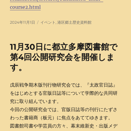
course2.html
投
タ
2024年11月1日
イベント
,
港区郷土歴史資料館
稿
グ
日:
11月30日に都立多摩図書館で
第4回公開研究会を開催しま
す。
戊辰戦争期木版刊行物研究会では、『太政官日誌』
をはじめとする官版日誌等について学際的な共同研
究に取り組んでいます。
今回の公開研究会では、官版日誌等の刊行にたずさ
わった書籍商（板元）に焦点をあててゆきます。
図書館司書や学芸員の方々、幕末維新史・出版メデ