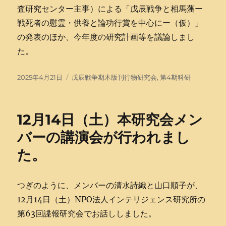
査研究センター主事）による「戊辰戦争と相馬藩ー
戦死者の慰霊・供養と論功行賞を中心にー（仮）」
の発表のほか、今年度の研究計画等を議論しまし
た。
投
タ
2025年4月21日
戊辰戦争期木版刊行物研究会
,
第4期科研
稿
グ
日:
12月14日（土）本研究会メン
バーの講演会が行われまし
た。
つぎのように、メンバーの清水詩織と山口順子が、
12月14日（土）NPO法人インテリジェンス研究所の
第63回諜報研究会でお話ししました。