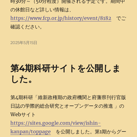
時30分～（50分程度）開催される予定です。期間中
の休館日など詳しい情報は、
https://www.fcp.or.jp/history/event/8182
でご
確認ください。
投
2025年5月15日
稿
日:
第4期科研サイトを公開しま
した。
第4期科研「維新政権期の政府機関と府藩県刊行官版
日誌の学際的総合研究とオープンデータの推進 」の
Webサイト
https://sites.google.com/view/ishin-
kanpan/toppage
を公開しました。第1期からグー