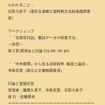
らわかること‐」
石田七奈子（港区立港郷土資料館文化財保護調査
員）
ワークショップ
「『太政官日誌』書誌データの収集方法」
＜休憩＞
第２部 講演会と討論 (15:00-16:30)
「『中外新聞』から見る戊辰戦争 ‐報道と論説‐」
寺島宏貴（国立公文書館調査員）
討論と質疑応答
登壇者：藤實久美子、寺島宏貴、石田七奈子
進 行：佐藤愛未
ーーーーーーーーーーーーーーーーーーーーーーー