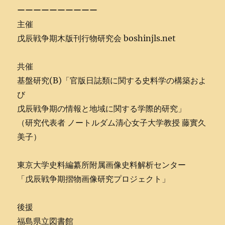
ーーーーーーーーーー
主催
戊辰戦争期木版刊行物研究会 boshinjls.net
共催
基盤研究(B)「官版日誌類に関する史料学の構築およ
び
戊辰戦争期の情報と地域に関する学際的研究」
（研究代表者 ノートルダム清心女子大学教授 藤實久
美子）
東京大学史料編纂所附属画像史料解析センター
「戊辰戦争期摺物画像研究プロジェクト」
後援
福島県立図書館