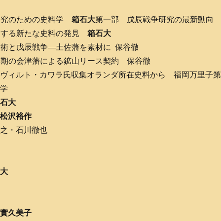
研究のための史料学
箱石大
第一部 戊辰戦争研究の最新動向
関する新たな史料の発見
箱石大
術と戊辰戦争―土佐藩を素材に 保谷徹
争期の会津藩による鉱山リース契約 保谷徹
―ヴィルト・カワラ氏収集オランダ所在史料から 福岡万里子
料学
箱石大
辺
松沢裕作
直之・石川徹也
石大
藤實久美子