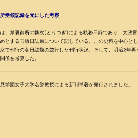
御所受領記録を元にした考察
は、禁裏御所の執次(とりつぎ)による執務日録であり、太政官
じめとする官版日誌類について記している。この史料を中心と
京で刊行の各日誌類の並行した刊行状況、そして、明治2年再
の関係を考察した。
跡見学園女子大学名誉教授による新刊単著が発行されました。