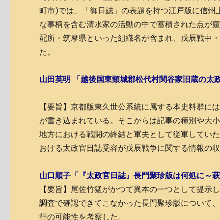
町市)では、「御日誌」の表題を持つ江戸版に信州
な事柄を含む清水家の活動の中で蓄積された点が窺え
配所・筑摩県といった組織名が含まれ、戊辰戦中
た。
山田英明 「越後国東頸城郡松代村関谷家旧蔵の太政
【要旨】京都版東久世公系統に属する本史料群に
が書き込まれている。そこからは記事の種別や大
地方における戦闘の終結と軍夫として従軍してい
おける太政官日誌受容が戊辰戦争に関する情報の
山口順子「『太政官日誌』長門聚珍版は何処に～萩
【要旨】尾佐竹猛がかつて異本の一つとして提示し
調査で確認できてこなかった長門聚珍版について
行の可能性を考察した。