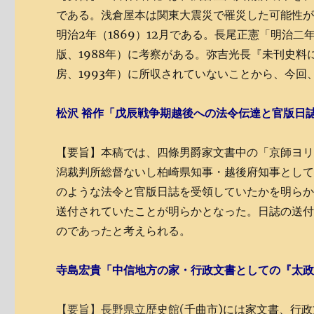
である。浅倉屋本は関東大震災で罹災した可能性が高
明治2年（1869）12月である。長尾正憲「明治
版、1988年）に考察がある。弥吉光長『未刊史
房、1993年）に所収されていないことから、今回
松沢 裕作「戊辰戦争期越後への法令伝達と官版日
【要旨】本稿では、四條男爵家文書中の「京師ヨリ
潟裁判所総督ないし柏崎県知事・越後府知事とし
のような法令と官版日誌を受領していたかを明ら
送付されていたことが明らかとなった。日誌の送
のであったと考えられる。
寺島宏貴「中信地方の家・行政文書としての『太
【要旨】長野県立歴
史
館(
千曲市)には家文書、行