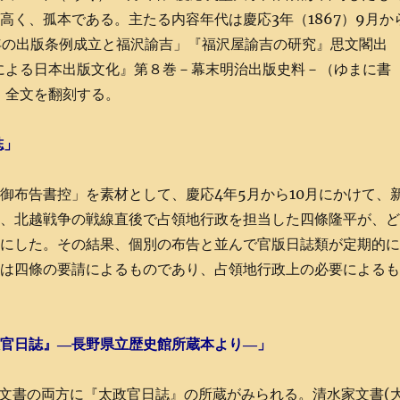
く、孤本である。主たる内容年代は慶応3年（1867）9月か
二年の出版条例成立と福沢諭吉」『福沢屋諭吉の研究』思文閣出
料による日本出版文化』第８巻－幕末明治出版史料－（ゆまに書
、全文を翻刻する。
誌」
御布告書控」を素材として、慶応4年5月から10月にかけて、
て、北越戦争の戦線直後で占領地行政を担当した四條隆平が、
かにした。その結果、個別の布告と並んで官版日誌類が定期的
付は四條の要請によるものであり、占領地行政上の必要による
政官日誌』―長野県立歴史館所蔵本より―」
政文書の両方に『太政官日誌』の所蔵がみられる。清水家文書(