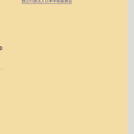
独立行政法人日本学術振興会
し
幸