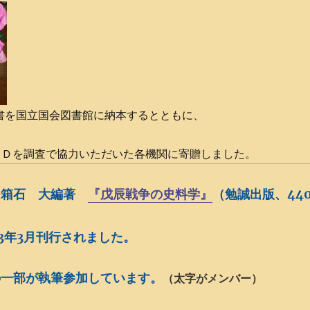
報告書を国立国会図書館に納本するとともに、
ＶＤを調査で協力いただいた各機関に寄贈しました。
ー箱石 大編著
『戊辰戦争の史料学』
（勉誠出版、44
13年3月刊行されました。
の一部が執筆参加しています。
（太字がメンバー）