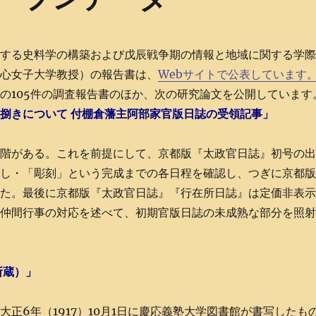
関する史料学の構築および戊辰戦争期の情報と地域に関する学
清心女子大学教授）の報告書は、
Webサイトで公表しています
の105件の調査報告書のほか、次の研究論文を公開しています
捌きについて 付棚倉藩主阿部家官版日誌の受領記事」
段階がある。これを前提にして、京都版『太政官日誌』初号の
渡し・「彫刻」という完成までの各日程を確認し、つぎに京都
した。最後に京都版『太政官日誌』『行在所日誌』は定価非表
屋仲間行事の対応を述べて、初期官版日誌の未成熟な部分を照
所蔵）」
正6年（1917）10月1日に慶応義塾大学図書館が書写したも