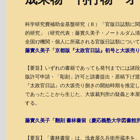
科学研究費補助金基盤研究（Ｂ）「官版日誌類に
的研究」（研究代表：藤實久美子・ノートルダム
全国17機関・個人に所蔵される官版日誌類について
藤實久美子「京都版『太政官日誌』初号と大坂売り
【要旨】いずれの書籍であっても発刊までには諸
版許可申請・「彫刻」許可と請書提出・原稿下げ
『太政官日誌』の大坂売り捌きの開始時期を推定
であったことから生じた、大坂裁判所の疑義と本
する。
藤實久美子「翻刻 書林書留（慶応義塾大学図書館
【要旨】「書林書留」は、浅倉屋久兵衛所蔵本を、大