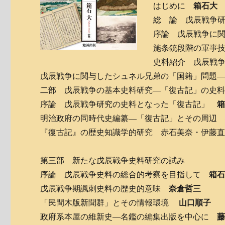
はじめに
箱石大
総 論 戊辰戦争
序論 戊辰戦争に
施条銃段階の軍事技
史料紹介 戊辰戦
戊辰戦争に関与したシュネル兄弟の「国籍」問題
二部 戊辰戦争の基本史料研究―「復古記」の史
序論 戊辰戦争研究の史料となった「復古記」
明治政府の同時代史編纂―「復古記」とその周
『復古記』の歴史知識学的研究 赤石美奈・伊藤
第三部 新たな戊辰戦争史料研究の試み
序論 戊辰戦争史料の総合的考察を目指して
箱
戊辰戦争期諷刺史料の歴史的意味
奈倉哲三
「民間木版新聞群」とその情報環境
山口順子
政府系本屋の維新史―名鑑の編集出版を中心に