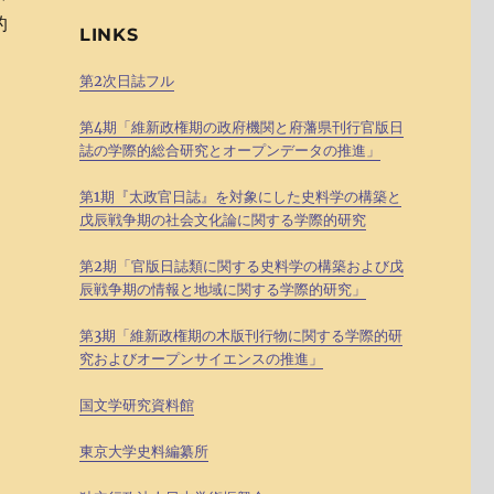
的
LINKS
第2次日誌フル
れ
第4期「維新政権期の政府機関と府藩県刊行官版日
誌の学際的総合研究とオープンデータの推進」
第1期『太政官日誌』を対象にした史料学の構築と
戊辰戦争期の社会文化論に関する学際的研究
ど
第2期「官版日誌類に関する史料学の構築および戊
北
辰戦争期の情報と地域に関する学際的研究」
に
。
第3期「維新政権期の木版刊行物に関する学際的研
究およびオープンサイエンスの推進」
国文学研究資料館
同
東京大学史料編纂所
版