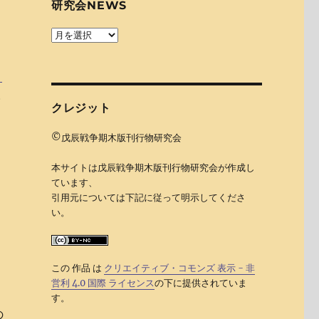
研究会NEWS
研
究
際
会
。
news
。
クレジット
©戊辰戦争期木版刊行物研究会
出
本サイトは戊辰戦争期木版刊行物研究会が作成し
版
ています、
示
引用元については下記に従って明示してくださ
い。
射
この 作品 は
クリエイティブ・コモンズ 表示 - 非
営利 4.0 国際 ライセンス
の下に提供されていま
す。
の