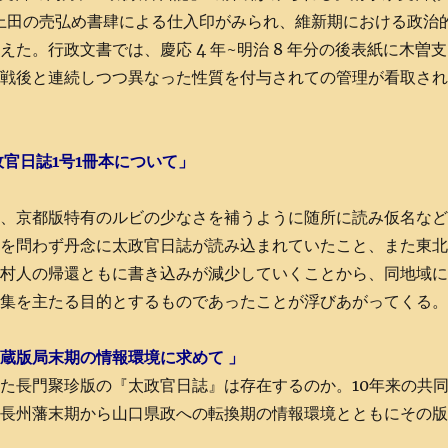
上田の売弘め書肆による仕入印がみられ、維新期における政治
た。行政文書では、慶応 4 年~明治 8 年分の後表紙に木曽支
・戦後と連続しつつ異なった性質を付与されての管理が看取さ
官日誌1号1冊本について」
は、京都版特有のルビの少なさを補うように随所に読み仮名な
小を問わず丹念に太政官日誌が読み込まれていたこと、また東
た村人の帰還ともに書き込みが減少していくことから、同地域
収集を主たる目的とするものであったことが浮びあがってくる
蔵版局末期の情報環境に求めて 」
た長門聚珍版の『太政官日誌』は存在するのか。10年来の共
、長州藩末期から山口県政への転換期の情報環境とともにその