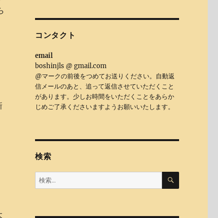
ら
コンタクト
email
boshinjls @ gmail.com
@マークの前後をつめてお送りください。自動返
信メールのあと、追って返信させていただくこと
があります。少しお時間をいただくことをあらか
新
じめご了承くださいますようお願いいたします。
ど
に
も
検索
検
検
索
索:
大