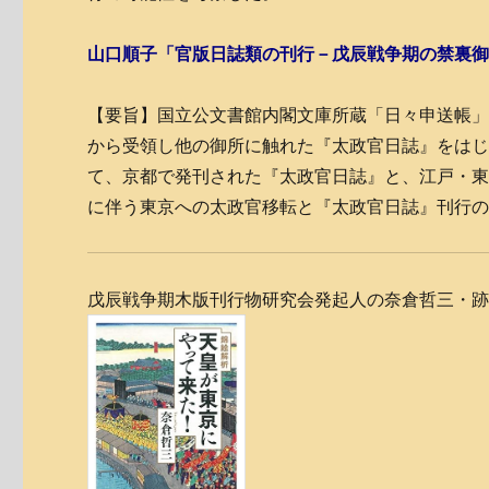
山口順子「官版日誌類の刊行－戊辰戦争期の禁裏
【要旨】国立公文書館内閣文庫所蔵「日々申送帳」
から受領し他の御所に触れた『太政官日誌』をは
て、京都で発刊された『太政官日誌』と、江戸・東
に伴う東京への太政官移転と『太政官日誌』刊行
戊辰戦争期木版刊行物研究会発起人の奈倉哲三・