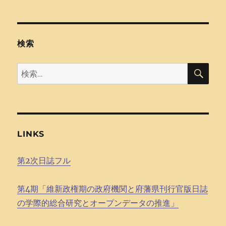
検索
検
検
索
索:
LINKS
第2次日誌フル
第4期「維新政権期の政府機関と府藩県刊行官版日誌
の学際的総合研究とオープンデータの推進」