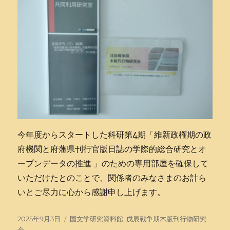
今年度からスタートした科研第4期「維新政権期の政
府機関と府藩県刊行官版日誌の学際的総合研究とオ
ープンデータの推進 」のための専用部屋を確保して
いただけたとのことで、関係者のみなさまのお計ら
いとご尽力に心から感謝申し上げます。
投
タ
2025年9月3日
国文学研究資料館
,
戊辰戦争期木版刊行物研究
稿
グ
会