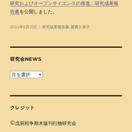
研究およびオープンサイエンスの推進」研究成果報
告書
を公開しました。
投
タ
2024年6月21日
研究成果報告書
,
藤實久美子
稿
グ
日:
研究会NEWS
研
究
会
news
クレジット
©戊辰戦争期木版刊行物研究会