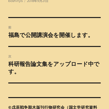
投
投
boshinjls
2018年9月21日
稿
稿
者
日:
投
前
稿
福島で公開講演会を開催します。
前
の
ナ
投
ビ
稿:
次
ゲ
科研報告論文集をアップロード中で
次
の
す。
ー
投
シ
稿:
ョ
ン
©戊辰戦争期木版刊行物研究会（国文学研究資料